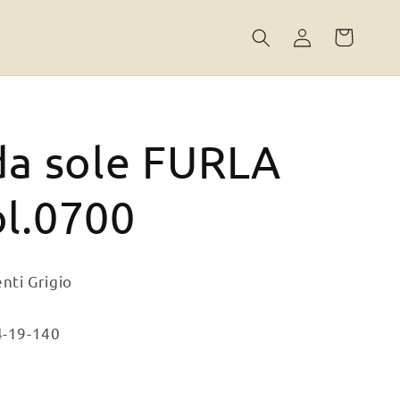
Accedi
Carrello
da sole FURLA
l.0700
nti Grigio
4-19-140