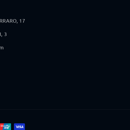
ERRARO, 17
, 3
om