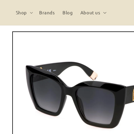
Vai
direttamente
ai contenuti
Shop
Brands
Blog
About us
Passa alle
informazioni
sul prodotto